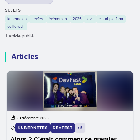
SUJETS
kubernetes
devfest
événement
2025
java
cloud-platform
veille tech
1 article publié
Articles
23 décembre 2025
KUBERNETES
DEVFEST
+5
Alors ? C’était comment ce premier