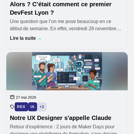
Alors ? C’était comment ce premier
DevFest Lyon ?
Une question que l’on me pose beaucoup en ce
début de semaine. En effet, vendredi 28 novembre
2025, nous avons eu la chance, avec plusieurs
Lire la suite
→
collègues de HoppR, de faire partie des 250
participants de
27 mai 2026
REX
IA
+2
Notre UX Designer s'appelle Claude
Retour d'expérience : 2 jours de Maker Days pour
designer une plateforme de formation, sans designer.