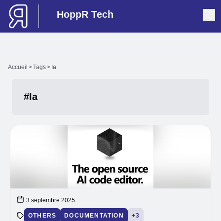
HoppR Tech
Accueil
>
Tags
>
Ia
#Ia
Articles avec ce tag
3 septembre 2025
OTHERS
DOCUMENTATION
+3