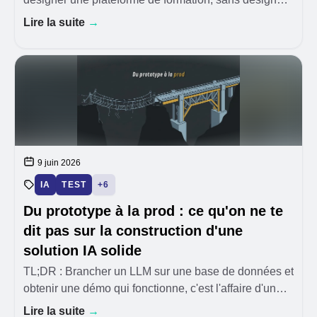
--- Chez HoppR, nous organisons régulièrement des
Lire la suite
→
Maker Days : quelques jours pendant lesquels o
9 juin 2026
IA
TEST
+6
Du prototype à la prod : ce qu'on ne te
dit pas sur la construction d'une
solution IA solide
TL;DR : Brancher un LLM sur une base de données et
obtenir une démo qui fonctionne, c'est l'affaire d'un
après-midi. Transformer cette démo en une solution
Lire la suite
→