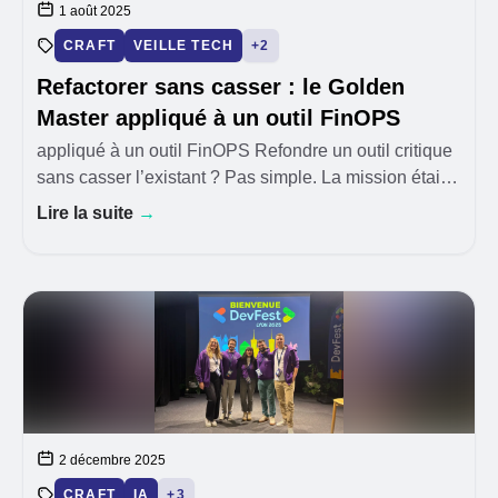
1 août 2025
CRAFT
VEILLE TECH
+2
Refactorer sans casser : le Golden
Master appliqué à un outil FinOPS
appliqué à un outil FinOPS Refondre un outil critique
sans casser l’existant ? Pas simple. La mission était
claire : continuer à faire évoluer la solution FinOPS de
Lire la suite
→
notre client tout en garantissant
2 décembre 2025
CRAFT
IA
+3