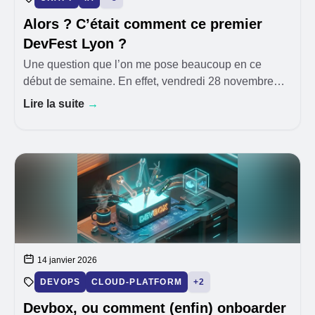
Alors ? C’était comment ce premier
DevFest Lyon ?
Une question que l’on me pose beaucoup en ce
début de semaine. En effet, vendredi 28 novembre
2025, nous avons eu la chance, avec plusieurs
Lire la suite
→
collègues de HoppR, de faire partie des 250
participants de
14 janvier 2026
DEVOPS
CLOUD-PLATFORM
+2
Devbox, ou comment (enfin) onboarder