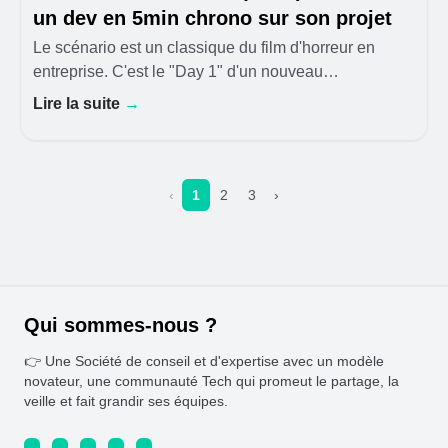
un dev en 5min chrono sur son projet
Le scénario est un classique du film d'horreur en
entreprise. C'est le "Day 1" d'un nouveau
développeur. Il est motivé, son café est chaud, sa
Lire la suite
→
machine est prête. On lui donne l'accès au repo. Il
‹
1
2
3
›
Qui sommes-nous ?
👉 Une Société de conseil et d'expertise avec un modèle
novateur, une communauté Tech qui promeut le partage, la
veille et fait grandir ses équipes.