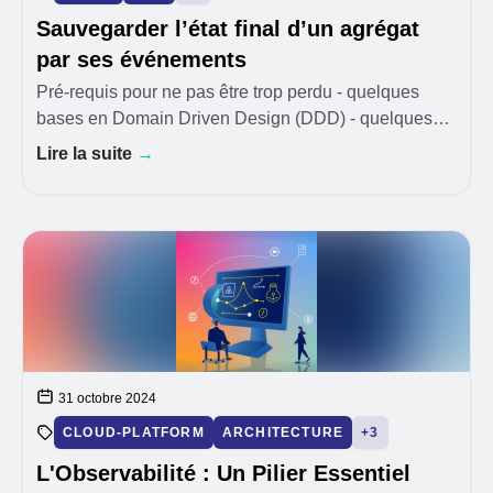
Sauvegarder l’état final d’un agrégat
par ses événements
Pré-requis pour ne pas être trop perdu - quelques
bases en Domain Driven Design (DDD) - quelques
bases en JPA / Hibernate La notion d’agrégat du
Lire la suite
→
Domain Driven Design désigne un ensemble
cohérent d’
31 octobre 2024
CLOUD-PLATFORM
ARCHITECTURE
+3
L'Observabilité : Un Pilier Essentiel