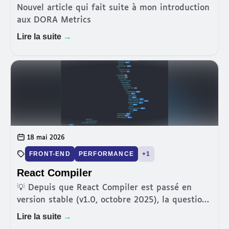
Nouvel article qui fait suite à mon introduction
aux DORA Metrics
Lire la suite
→
18 mai 2026
FRONT-END
PERFORMANCE
+1
React Compiler
💡 Depuis que React Compiler est passé en
version stable (v1.0, octobre 2025), la question
ne se pose plus vraiment : oui, il est prêt pour
Lire la suite
→
la production. Mais est-ce que ça vaut le coup ?