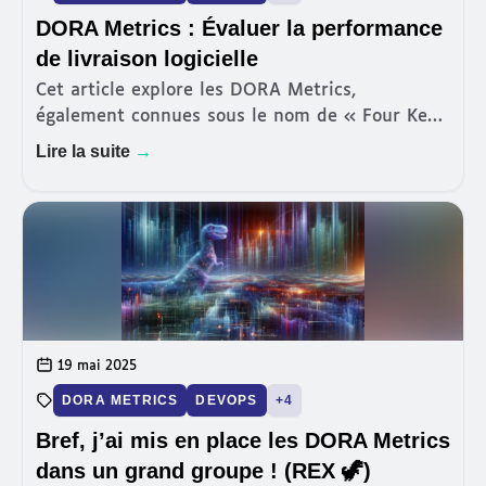
DORA Metrics : Évaluer la performance
de livraison logicielle
Cet article explore les DORA Metrics,
également connues sous le nom de « Four Keys
», un standard émergent pour évaluer la
Lire la suite
→
performance de la livraison logicielle. Ayant eu
l'opportunité de mettre en p
19 mai 2025
DORA METRICS
DEVOPS
+4
Bref, j’ai mis en place les DORA Metrics
dans un grand groupe ! (REX 🦖)