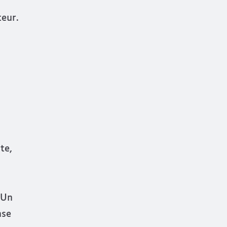
teur.
te,
 Un
nse