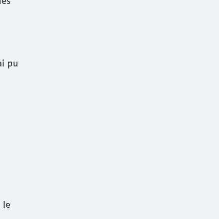
des
ai pu
 le