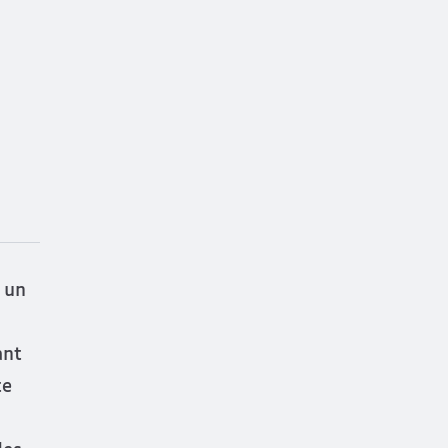
 un
ant
te