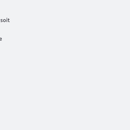
 soit
e