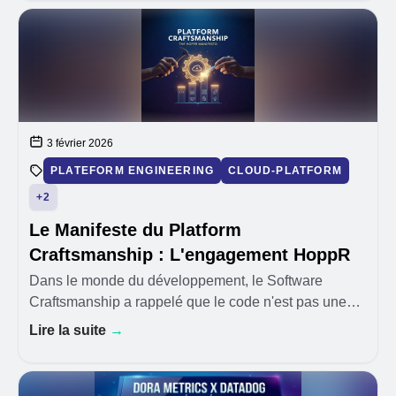
3 février 2026
PLATEFORM ENGINEERING
CLOUD-PLATFORM
+2
Le Manifeste du Platform
Craftsmanship : L'engagement HoppR
Dans le monde du développement, le Software
Craftsmanship a rappelé que le code n'est pas une
simple commodité, mais un artisanat. Chez HoppR,
Lire la suite
→
nous pensons qu'il est temps d'appliquer cette même