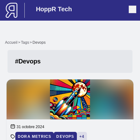
HoppR Tech
Accueil
>
Tags
>
Devops
#Devops
Articles avec ce tag
31 octobre 2024
DORA METRICS
DEVOPS
+4