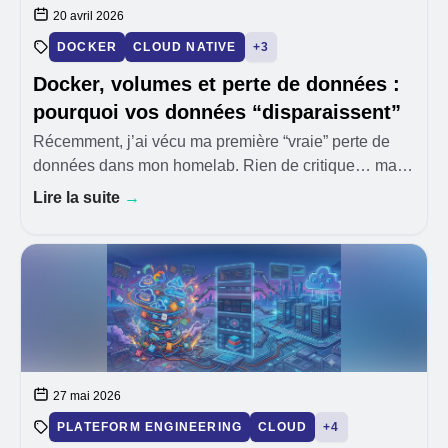
20 avril 2026
DOCKER
CLOUD NATIVE
+3
Docker, volumes et perte de données :
pourquoi vos données “disparaissent”
Récemment, j’ai vécu ma première “vraie” perte de
données dans mon homelab. Rien de critique… mais
suffisamment frustrant pour me rappeler une règle
Lire la suite
→
essentielle avec Docker : 👉 Les données ne dispara
27 mai 2026
PLATEFORM ENGINEERING
CLOUD
+4