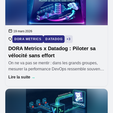
19 mars 2026
DORA METRICS
DATADOG
+3
DORA Metrics x Datadog : Piloter sa
vélocité sans effort
On ne va pas se mentir : dans les grands groupes,
mesurer la performance DevOps ressemble souvent à
un parcours du combattant entre Jira, GitHub et des
Lire la suite
→
fichiers Excel. Pourtant, ce REX inspirant le