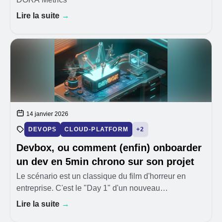
Lire la suite
→
14 janvier 2026
DEVOPS
CLOUD-PLATFORM
+2
Devbox, ou comment (enfin) onboarder
un dev en 5min chrono sur son projet
Le scénario est un classique du film d'horreur en
entreprise. C'est le "Day 1" d'un nouveau
développeur. Il est motivé, son café est chaud, sa
Lire la suite
→
machine est prête. On lui donne l'accès au repo. Il