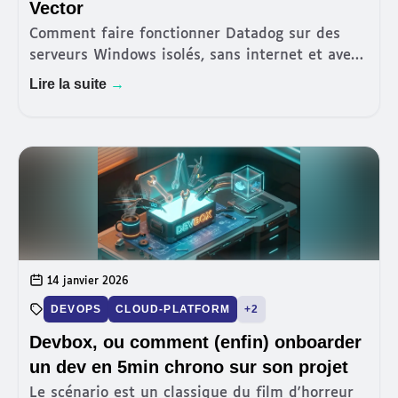
Vector
Comment faire fonctionner Datadog sur des
serveurs Windows isolés, sans internet et avec
une anonymisation stricte des données ?
Lire la suite
→
Retour d'expérience sur la mise en place de
Vector pour connecter un cl
14 janvier 2026
DEVOPS
CLOUD-PLATFORM
+2
Devbox, ou comment (enfin) onboarder
un dev en 5min chrono sur son projet
Le scénario est un classique du film d'horreur