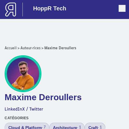
HoppR Tech
Accueil
>
Auteur·rices
>
Maxime Deroullers
Maxime Deroullers
LinkedIn
X / Twitter
CATÉGORIES
Cloud & Platform
Architecture
Craft
· 7
· 1
· 1