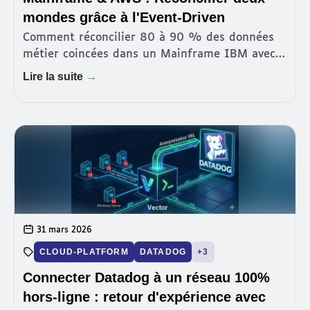
mondes grâce à l'Event-Driven
Comment réconcilier 80 à 90 % des données
métier coincées dans un Mainframe IBM avec
des applications cloud-native qui exigent
Lire la suite
→
l'instantané ? Retour d'expérience sur la
construction d'un pont event-dr
31 mars 2026
CLOUD-PLATFORM
DATADOG
+3
Connecter Datadog à un réseau 100%
hors-ligne : retour d'expérience avec