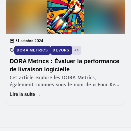
31 octobre 2024
DORA METRICS
DEVOPS
+4
DORA Metrics : Évaluer la performance
de livraison logicielle
Cet article explore les DORA Metrics,
également connues sous le nom de « Four Keys
», un standard émergent pour évaluer la
Lire la suite
→
performance de la livraison logicielle. Ayant eu
l'opportunité de mettre en p