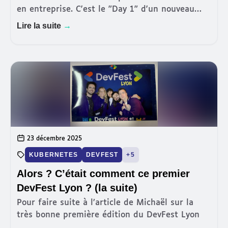
en entreprise. C'est le "Day 1" d'un nouveau
développeur. Il est motivé, son café est chaud,
Lire la suite
→
sa machine est prête. On lui donne l'accès au
repo. Il
23 décembre 2025
KUBERNETES
DEVFEST
+5
Alors ? C’était comment ce premier
DevFest Lyon ? (la suite)
Pour faire suite à l’article de Michaël sur la
très bonne première édition du DevFest Lyon