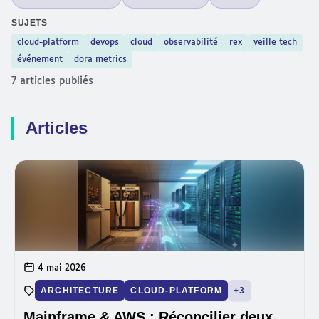
SUJETS
cloud-platform
devops
cloud
observabilité
rex
veille tech
événement
dora metrics
7 articles publiés
Articles
4 mai 2026
ARCHITECTURE
CLOUD-PLATFORM
+3
Mainframe & AWS : Réconcilier deux