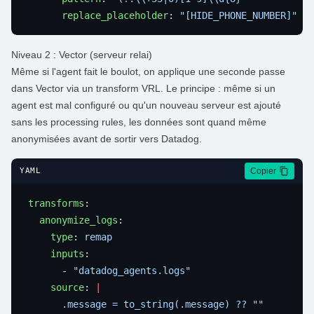
      replace_placeholder
: 
Niveau 2 : Vector (serveur relai)
Même si l'agent fait le boulot, on applique une seconde passe
dans Vector via un transform VRL. Le principe : même si un
agent est mal configuré ou qu'un nouveau serveur est ajouté
sans les processing rules, les données sont quand même
anonymisées avant de sortir vers Datadog.
Copier
YAML
transforms
  anonymize_logs
    type
: 
    inputs
      - 
    source
: 