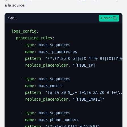
à la source :
Copier
YAML
logs_config
  processing_rules
    - 
type
: 
      name
: 
      pattern
: 
      replace_placeholder
: 
    - 
type
: 
      name
: 
      pattern
: 
      replace_placeholder
: 
    - 
type
: 
      name
: 
      pattern
: 