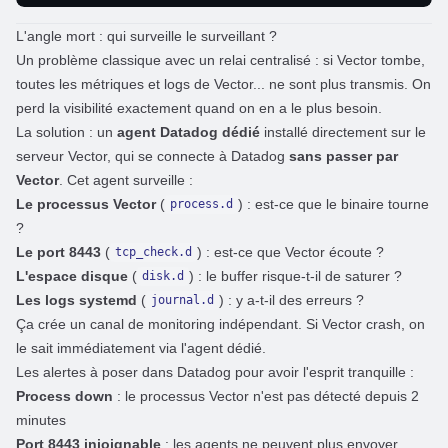
L'angle mort : qui surveille le surveillant ?
Un problème classique avec un relai centralisé : si Vector tombe,
toutes les métriques et logs de Vector... ne sont plus transmis. On
perd la visibilité exactement quand on en a le plus besoin.
La solution : un
agent Datadog dédié
installé directement sur le
serveur Vector, qui se connecte à Datadog
sans passer par
Vector
. Cet agent surveille :
Le processus Vector
(
) : est-ce que le binaire tourne
process.d
?
Le port 8443
(
) : est-ce que Vector écoute ?
tcp_check.d
L'espace disque
(
) : le buffer risque-t-il de saturer ?
disk.d
Les logs systemd
(
) : y a-t-il des erreurs ?
journal.d
Ça crée un canal de monitoring indépendant. Si Vector crash, on
le sait immédiatement via l'agent dédié.
Les alertes à poser dans Datadog pour avoir l'esprit tranquille :
Process down
: le processus Vector n'est pas détecté depuis 2
minutes
Port 8443 injoignable
: les agents ne peuvent plus envoyer