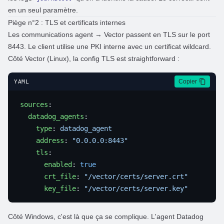
en un seul paramètre.
Piège n°2 : TLS et certificats internes
Les communications agent → Vector passent en TLS sur le port
8443. Le client utilise une PKI interne avec un certificat wildcard.
Côté Vector (Linux), la config TLS est straightforward :
Copier
YAML
sources
  datadog_agents
    type
: 
    address
: 
    tls
      enabled
: 
      crt_file
: 
      key_file
: 
Côté Windows, c'est là que ça se complique. L'agent Datadog