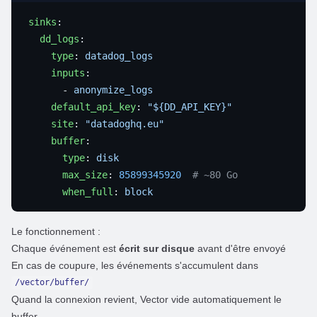
sinks
  dd_logs
    type
: 
    inputs
      - 
    default_api_key
: 
    site
: 
    buffer
      type
: 
      max_size
: 
85899345920
      when_full
: 
Le fonctionnement :
Chaque événement est
écrit sur disque
avant d'être envoyé
En cas de coupure, les événements s'accumulent dans
/vector/buffer/
Quand la connexion revient, Vector vide automatiquement le
buffer