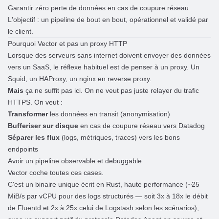
Garantir zéro perte de données en cas de coupure réseau
L'objectif : un pipeline de bout en bout, opérationnel et validé par
le client.
Pourquoi Vector et pas un proxy HTTP
Lorsque des serveurs sans internet doivent envoyer des données
vers un SaaS, le réflexe habituel est de penser à un proxy. Un
Squid, un HAProxy, un nginx en reverse proxy.
Mais
ça ne suffit pas ici. On ne veut pas juste relayer du trafic
HTTPS. On veut :
Transformer
les données en transit (anonymisation)
Bufferiser sur disque
en cas de coupure réseau vers Datadog
Séparer les flux
(logs, métriques, traces) vers les bons
endpoints
Avoir un pipeline observable et debuggable
Vector coche toutes ces cases.
C'est un binaire unique écrit en
Rust
,
haute performance
(
~25
MiB/s par vCPU
pour des logs structurés — soit
3x à 18x le débit
de Fluentd et 2x à 25x celui de Logstash
selon les scénarios),