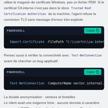
utilise le magasin de certificats Windows, pas un fichier PEM. Si le
certificat CA interne n'est pas dans le store
Trusted Root
de la machine, l'agent refuse la
Certification Authorities
connexion TLS sans message d'erreur très explicite.
Copier
POWERSHELL
Import-Certificate
 -
FilePath 
"C:\\certs\\ca-interne
Pensez aussi à vérifier la connectivité avec
Test-NetConnection
avant de chercher un bug applicatif :
Copier
POWERSHELL
Test-NetConnection
 -
ComputerName vector.internal.c
La double anonymisation : ceinture et bretelles
Le client avait une exigence forte : aucune
donnée à caractère