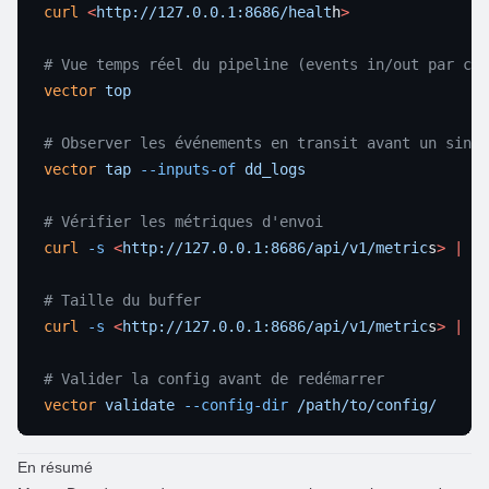
curl
 <
http://127.0.0.1:8686/healt
h
vector
vector
 tap
 --inputs-of
curl
 -s
 <
http://127.0.0.1:8686/api/v1/metric
s
>
 |
 gr
curl
 -s
 <
http://127.0.0.1:8686/api/v1/metric
s
>
 |
 gr
vector
 validate
 --config-dir
En résumé