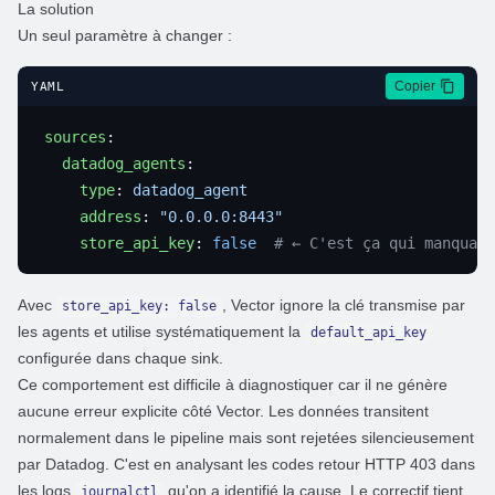
La solution
Un seul paramètre à changer :
Copier
YAML
sources
  datadog_agents
    type
: 
    address
: 
    store_api_key
: 
false
Avec
, Vector ignore la clé transmise par
store_api_key: false
les agents et utilise systématiquement la
default_api_key
configurée dans chaque sink.
Ce comportement est difficile à diagnostiquer car il ne génère
aucune erreur explicite côté Vector. Les données transitent
normalement dans le pipeline mais sont rejetées silencieusement
par Datadog. C'est en analysant les codes retour HTTP 403 dans
les logs
qu'on a identifié la cause. Le correctif tient
journalctl